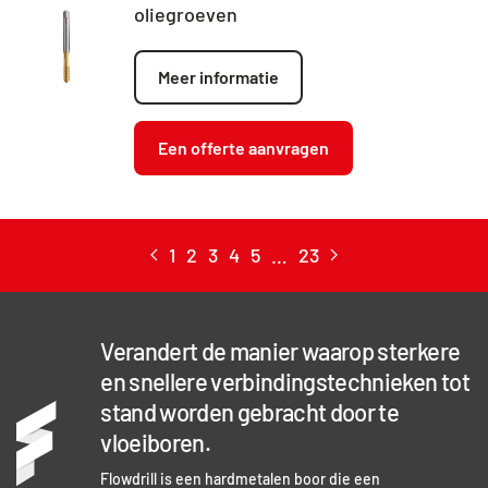
oliegroeven
Meer informatie
Een offerte aanvragen
1
2
3
4
5
…
23
Verandert de manier waarop sterkere
en snellere verbindingstechnieken tot
stand worden gebracht door te
vloeiboren.
Flowdrill is een hardmetalen boor die een