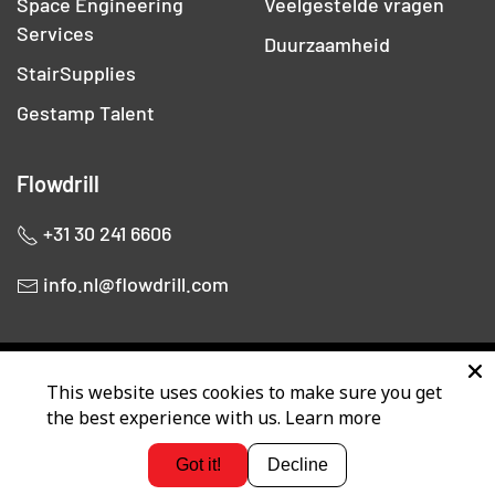
Space Engineering
Veelgestelde vragen
Services
Duurzaamheid
StairSupplies
Gestamp Talent
Flowdrill
+31 30 241 6606
info.nl@flowdrill.com
This website uses cookies to make sure you get
the best experience with us.
Learn more
© 2026 Flowdrill. All rights reserved. Built by
Gritt & Co
. Designed
by
1110
.
Got it!
Decline
Contact Information