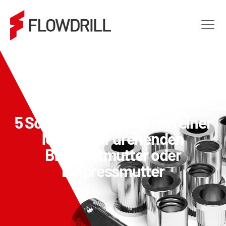
5 Schritte zum Entfernen einer
losen oder drehenden
Blindnietmutter oder
Einpressmutter